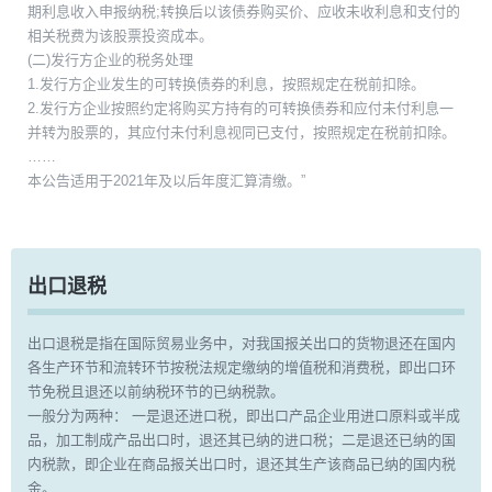
期利息收入申报纳税;转换后以该债券购买价、应收未收利息和支付的
相关税费为该股票投资成本。
(二)发行方企业的税务处理
1.发行方企业发生的可转换债券的利息，按照规定在税前扣除。
2.发行方企业按照约定将购买方持有的可转换债券和应付未付利息一
并转为股票的，其应付未付利息视同已支付，按照规定在税前扣除。
……
本公告适用于2021年及以后年度汇算清缴。”
出口退税
出口退税是指在国际贸易业务中，对我国报关出口的货物退还在国内
各生产环节和流转环节按税法规定缴纳的增值税和消费税，即出口环
节免税且退还以前纳税环节的已纳税款。
一般分为两种： 一是退还进口税，即出口产品企业用进口原料或半成
品，加工制成产品出口时，退还其已纳的进口税；二是退还已纳的国
内税款，即企业在商品报关出口时，退还其生产该商品已纳的国内税
金。