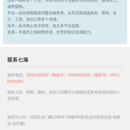
经验—拥有多个行业、多类项目的专业服务与实践经验，植根本土，
谙熟国情。
专业—综合财税服务的整合服务商，业务范围涵盖财务、税务、会
计、工商、进出口等多个领域。
技术—自主核心技术研发，独立多平台运营。
资源—丰富的工商财税资源、优秀的税企协调能力。
联系七海
联系电话：
15062429200（微信号）/15062429300（微信号）/0512-
69391261
如有工商、财税、商标、进出口问题可以用微信或是电话找到相应人
员处理
姑苏分公司：姑苏区金门路1299号1号楼408室(金运科技创业园 地铁
站:西环路)