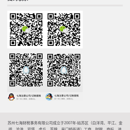
苏州七海财税事务有限公司成立于2007年-姑苏区（白洋湾、平江、金
阊、沧浪、双塔、虎丘、苏锦、吴门桥街道）工商、财税、商标、进