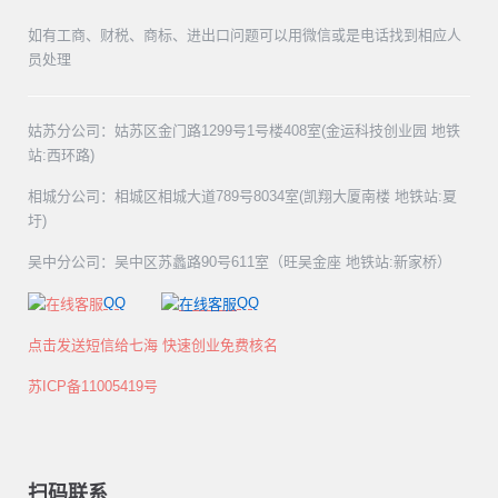
如有工商、财税、商标、进出口问题可以用微信或是电话找到相应人
员处理
姑苏分公司：姑苏区金门路1299号1号楼408室(金运科技创业园 地铁
站:西环路)
相城分公司：相城区相城大道789号8034室(凯翔大厦南楼 地铁站:夏
圩)
吴中分公司：吴中区苏蠡路90号611室（旺吴金座 地铁站:新家桥）
QQ
QQ
点击发送短信给七海 快速创业免费核名
苏ICP备11005419号
扫码联系