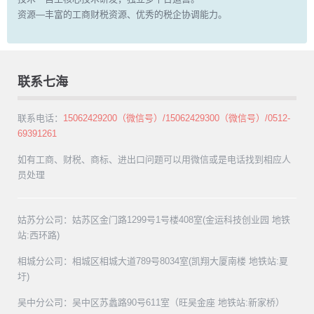
资源—丰富的工商财税资源、优秀的税企协调能力。
联系七海
联系电话：
15062429200（微信号）/15062429300（微信号）/0512-
69391261
如有工商、财税、商标、进出口问题可以用微信或是电话找到相应人
员处理
姑苏分公司：姑苏区金门路1299号1号楼408室(金运科技创业园 地铁
站:西环路)
相城分公司：相城区相城大道789号8034室(凯翔大厦南楼 地铁站:夏
圩)
吴中分公司：吴中区苏蠡路90号611室（旺吴金座 地铁站:新家桥）