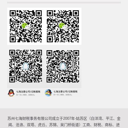
苏州七海财税事务有限公司成立于2007年-姑苏区（白洋湾、平江、金
阊、沧浪、双塔、虎丘、苏锦、吴门桥街道）工商、财税、商标、进