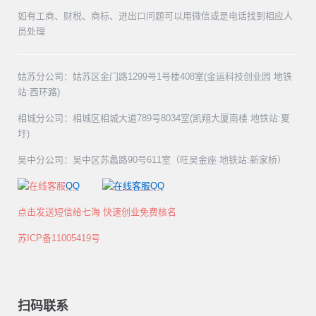
如有工商、财税、商标、进出口问题可以用微信或是电话找到相应人
员处理
姑苏分公司：姑苏区金门路1299号1号楼408室(金运科技创业园 地铁
站:西环路)
相城分公司：相城区相城大道789号8034室(凯翔大厦南楼 地铁站:夏
圩)
吴中分公司：吴中区苏蠡路90号611室（旺吴金座 地铁站:新家桥）
QQ
QQ
点击发送短信给七海 快速创业免费核名
苏ICP备11005419号
扫码联系